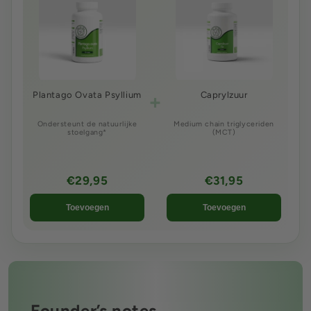
+
Plantago Ovata Psyllium
Caprylzuur
Ondersteunt de natuurlijke
Medium chain triglyceriden
stoelgang*
(MCT)
€29,95
€31,95
Toevoegen
Toevoegen
Founder’s notes