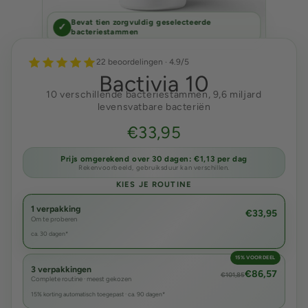
Bevat tien zorgvuldig geselecteerde
✓
bacteriestammen
22 beoordelingen · 4.9/5
Bactivia 10
10 verschillende bacteriestammen, 9,6 miljard
levensvatbare bacteriën
€33,95
Prijs omgerekend over 30 dagen: €1,13 per dag
Rekenvoorbeeld, gebruiksduur kan verschillen.
KIES JE ROUTINE
1 verpakking
€33,95
Om te proberen
ca. 30 dagen*
15% VOORDEEL
3 verpakkingen
€86,57
€101,85
Complete routine · meest gekozen
15% korting automatisch toegepast · ca. 90 dagen*