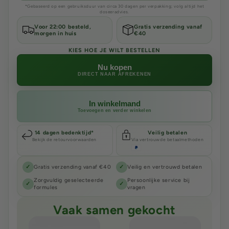
*Gebaseerd op een gebruiksduur van circa 30 dagen per verpakking; volg altijd het
doseeradvies.
Voor 22:00 besteld,
Gratis verzending vanaf
morgen in huis
€40
KIES HOE JE WILT BESTELLEN
Nu kopen
DIRECT NAAR AFREKENEN
In winkelmand
Toevoegen en verder winkelen
14 dagen bedenktijd*
Veilig betalen
Bekijk de retourvoorwaarden
Via vertrouwde betaalmethoden
✓
Gratis verzending vanaf €40
✓
Veilig en vertrouwd betalen
Zorgvuldig geselecteerde
Persoonlijke service bij
✓
✓
formules
vragen
Vaak samen gekocht