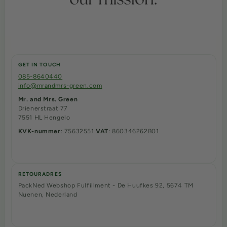
GET IN TOUCH
085-8640440
info@mrandmrs-green.com
Mr. and Mrs. Green
Drienerstraat 77
7551 HL Hengelo
KVK-nummer
: 75632551
VAT
: 860346262B01
RETOURADRES
PackNed Webshop Fulfillment - De Huufkes 92, 5674 TM
Nuenen, Nederland