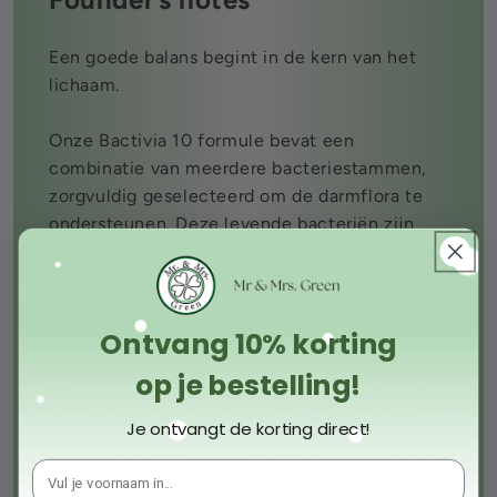
Een goede balans begint in de kern van het
lichaam.
Onze Bactivia 10 formule bevat een
combinatie van meerdere bacteriestammen,
zorgvuldig geselecteerd om de darmflora te
ondersteunen. Deze levende bacteriën zijn
bedoeld om de natuurlijke balans in de darmen
te helpen behouden, wat een belangrijke basis
vormt voor het algehele welzijn.
Ontvang 10% korting
Wij zien dit als een dagelijkse ondersteuning
op je bestelling!
voor wie zijn lichaam van binnenuit in balans
wil brengen, met aandacht voor consistentie
Je ontvangt de korting direct!
en kwaliteit.