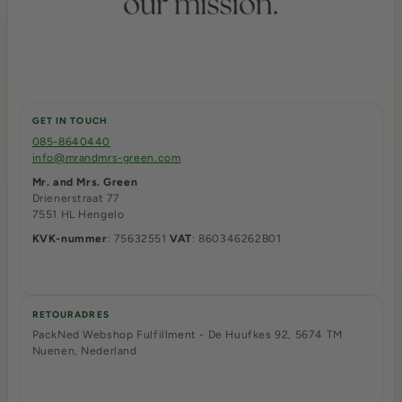
GET IN TOUCH
085-8640440
info@mrandmrs-green.com
Mr. and Mrs. Green
Drienerstraat 77
7551 HL Hengelo
KVK-nummer
: 75632551
VAT
: 860346262B01
RETOURADRES
PackNed Webshop Fulfillment - De Huufkes 92, 5674 TM
Nuenen, Nederland