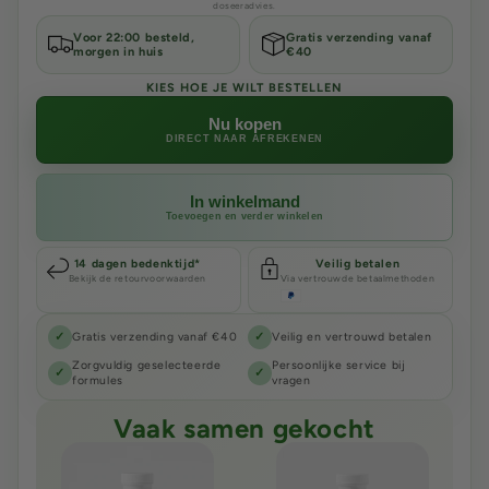
doseeradvies.
Voor 22:00 besteld,
Gratis verzending vanaf
morgen in huis
€40
KIES HOE JE WILT BESTELLEN
Nu kopen
DIRECT NAAR AFREKENEN
In winkelmand
Toevoegen en verder winkelen
14 dagen bedenktijd*
Veilig betalen
Bekijk de retourvoorwaarden
Via vertrouwde betaalmethoden
✓
Gratis verzending vanaf €40
✓
Veilig en vertrouwd betalen
Zorgvuldig geselecteerde
Persoonlijke service bij
✓
✓
formules
vragen
Vaak samen gekocht