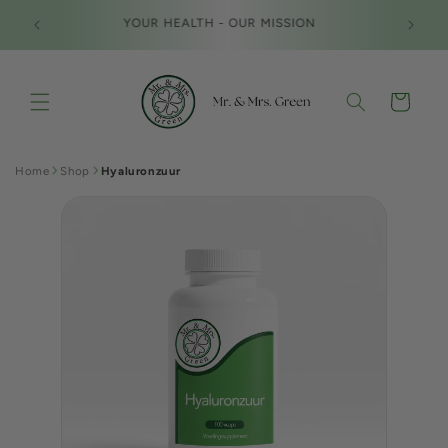
Meteen
Gratis v
naar de
YOUR HEALTH - OUR MISSION
en 
content
Winkelwagen
Home
Shop
Hyaluronzuur