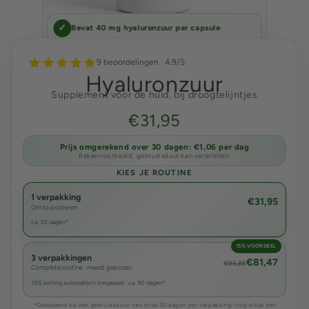
✓
Bevat 40 mg hyaluronzuur per capsule
9 beoordelingen · 4.9/5
Hyaluronzuur
Supplement voor de huid, bij droogtelijntjes
€31,95
Prijs omgerekend over 30 dagen: €1,06 per dag
Rekenvoorbeeld, gebruiksduur kan verschillen.
KIES JE ROUTINE
1 verpakking
€31,95
Om te proberen
ca. 30 dagen*
15% VOORDEEL
3 verpakkingen
€81,47
€95,85
Complete routine · meest gekozen
15% korting automatisch toegepast · ca. 90 dagen*
*Gebaseerd op een gebruiksduur van circa 30 dagen per verpakking; volg altijd het