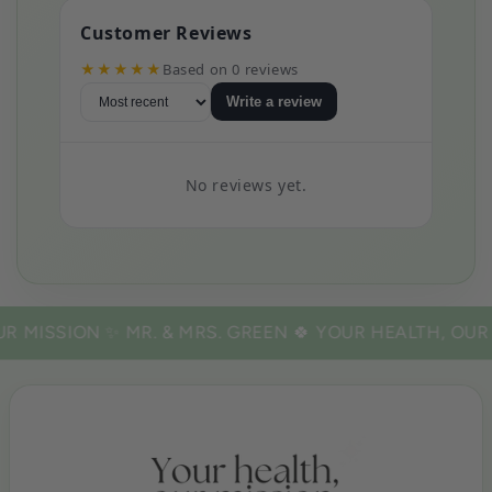
Houdt de huid gehydrateerd, soepel en elastisch
Customer Reviews
Maakt de huid van binnenuit mooier
Vermindert de zichtbare tekenen van het ouder
★★★★★
Based on 0 reviews
worden, zoals rimpels
Write a review
No reviews yet.
 MISSION ✨
MR. & MRS. GREEN 🍀
YOUR HEALTH, OUR M