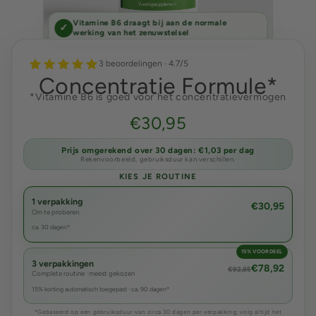
Vitamine B6 draagt bij aan de normale
✓
werking van het zenuwstelsel
3 beoordelingen · 4.7/5
Concentratie Formule*
*Vitamine B6 is goed voor het concentratievermogen
€30,95
Prijs omgerekend over 30 dagen: €1,03 per dag
Rekenvoorbeeld, gebruiksduur kan verschillen.
KIES JE ROUTINE
1 verpakking
€30,95
Om te proberen
ca. 30 dagen*
15% VOORDEEL
3 verpakkingen
€78,92
€92,85
Complete routine · meest gekozen
15% korting automatisch toegepast · ca. 90 dagen*
*Gebaseerd op een gebruiksduur van circa 30 dagen per verpakking; volg altijd het