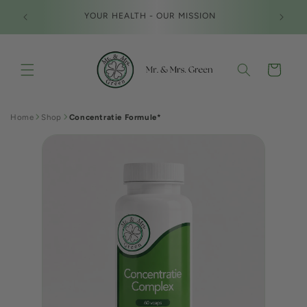
Meteen
Gratis v
naar de
YOUR HEALTH - OUR MISSION
en 
content
Winkelwagen
Home
Shop
Concentratie Formule*