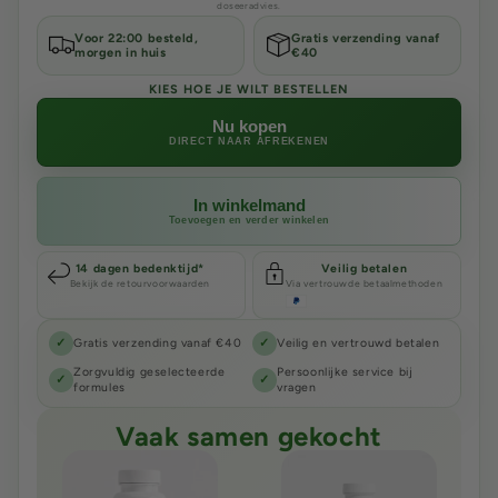
doseeradvies.
Voor 22:00 besteld,
Gratis verzending vanaf
morgen in huis
€40
KIES HOE JE WILT BESTELLEN
Nu kopen
DIRECT NAAR AFREKENEN
In winkelmand
Toevoegen en verder winkelen
14 dagen bedenktijd*
Veilig betalen
Bekijk de retourvoorwaarden
Via vertrouwde betaalmethoden
✓
Gratis verzending vanaf €40
✓
Veilig en vertrouwd betalen
Zorgvuldig geselecteerde
Persoonlijke service bij
✓
✓
formules
vragen
Vaak samen gekocht