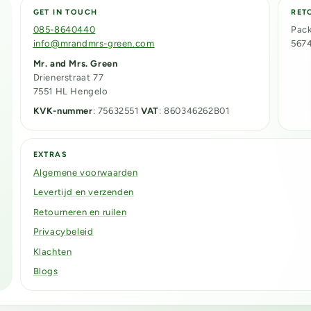
GET IN TOUCH
RET
085-8640440
Pack
info@mrandmrs-green.com
567
Mr. and Mrs. Green
Drienerstraat 77
7551 HL Hengelo
KVK-nummer
: 75632551
VAT
: 860346262B01
EXTRAS
Algemene voorwaarden
Levertijd en verzenden
Retourneren en ruilen
Privacybeleid
Klachten
Blogs