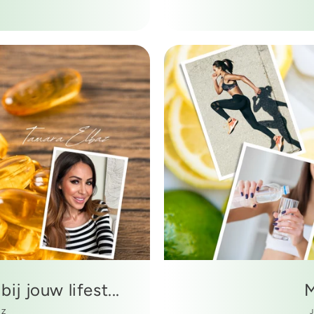
ij jouw lifest...
M
AZ
J