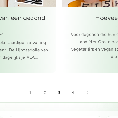
van een gezond
Hoeveel
J
Voor degenen die hun o
AZ
and Mrs. Green ho
 plantaardige aanvulling
vegetariërs en veganis
n*. De Lijnzaadolie van
die
agelijks je ALA...
1
2
3
4