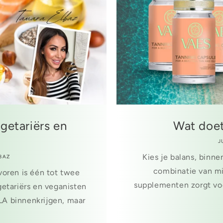
getariërs en
Wat doet
J
Kies je balans, binne
BAZ
combinatie van mi
voren is één tot twee
supplementen zorgt voo
getariërs en veganisten
LA binnenkrijgen, maar